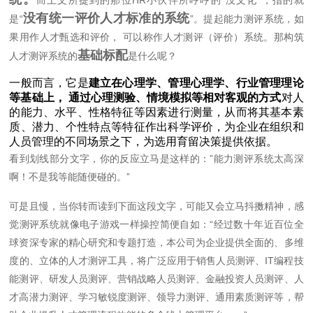
而上文所提到的那位HR小伙伴所哼哼的“没文化”，指的就
没有统一评价人才标准的系统
是“
”。提起能力测评系统，如
果用作人才甄选和评价， 可以称作人才测评（评价）系统。那构筑
基础标配
人才测评系统的
是什么呢？
一般而言，它是
建立在心理学、管理心理学、行业管理理论
等基础上，
通过
心理测验、
情境模拟等相对客观的方式
对人
的能力、水平、性格特征等因素进行测量，从而将其基本素
质、潜力、个性特点等特征作出科学评价，为企业在组织和
人员管理的不同场景之下，为选用育留决策提供依据。
看到划线部分文字，你的反应立马是这样的：”能力测评系统太高深
啊！不是我等能随便碰的。”
可是且慢，当你转而读到下面这段文字，可能又会立马抖擞精神，感
觉测评系统就像电子游戏一样操控简便自如：
“经过数十年近百位全
球资深专家的精心研究和专题打造，本公司为企业提供全面的、多维
度的、立体的人才测评工具，将广泛应用于销售人员测评、IT编程技
能测评、研发人员测评、营销战略人员测评、金融投资人员测评、人
才高潜力测评、学习敏锐度测评、领导力测评、通用素质测评等，帮