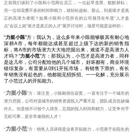
之前我们谈到了小陈和小范两位员工， 一位起早贪黑、默默耕耘；
另一位却花费不多的时间和精力，就轻松超标。那么，到底谁才是真
正的高潜力者呢？如果小陈和小范所在的公司领导在年度“人才盘
点”会议上就“谁才是真正的人才”展开讨论时，场景可能是这样的：
“
力挺小陈
”方：我认为，这么多年来小陈能够极其有耐心地
深耕A市，每年都能达成甚至超过上级下达的新的销售指
标，将A市的市场潜力大大地挖掘出来，难道不是高潜力人
才吗？“
力挺小范
”方：那我认为，小范才是高潜力者，同样
是这几年，公司分配给他的几个城市， 好坏都有，商业环境
错综复杂，有需要从0到1开拓市场， 有销售下滑的，有长
年销售没有起色的，他都能见招拆招、一一化解，充分展示
了小范过人的开拓能力。
力挺小陈
“
”方：请注意，小陈耐得住寂寞，一直专注于一个城市的
潜力挖掘，公司对该城市的销售资源投入严重不足，团队成员也缺编
许久。但是他不计较个人得失，忘我的投入时间和精力，让竞争对手
无机可乘，是非常难得的人才！
力挺小范
“
”方：销售人员讲得是业务开拓能力，小范善于在陌生的