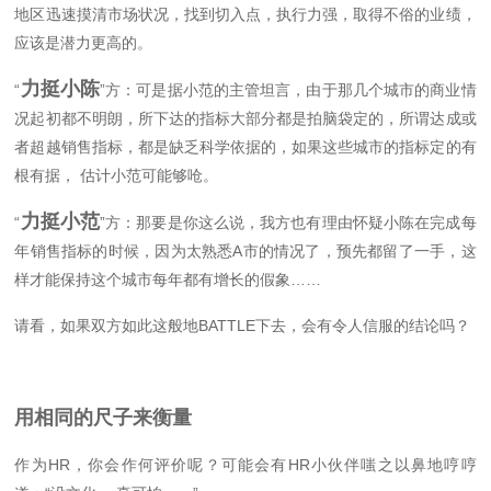
地区迅速摸清市场状况，找到切入点，执行力强，取得不俗的业绩，
应该是潜力更高的。
力挺小陈
“
”方：可是据小范的主管坦言，由于那几个城市的商业情
况起初都不明朗，所下达的指标大部分都是拍脑袋定的，所谓达成或
者超越销售指标，都是缺乏科学依据的，如果这些城市的指标定的有
根有据， 估计小范可能够呛。
力挺小范
“
”方：那要是你这么说，我方也有理由怀疑小陈在完成每
年销售指标的时候，因为太熟悉A市的情况了，预先都留了一手，这
样才能保持这个城市每年都有增长的假象……
请看，如果双方如此这般地BATTLE下去，会有令人信服的结论吗？
用相同的尺子来衡量
作为HR，你会作何评价呢？可能会有HR小伙伴嗤之以鼻地哼哼