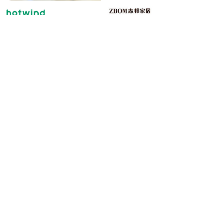
志邦家居
热风
志邦品牌创立于1998年，是中国
热风于1996年始创于时尚之都
厨柜行业早期的开拓者之一。
——上海，至今已发展成为国内
知名的集设计、精选和销售于一
体，商品涵盖鞋品、服装、包、
配饰及部分时尚生活用品的精选
时尚零售连锁品牌。
国台酒业
亚太表业
近日，名才mchr与国台酒业成功
日前，名才mchr与亚太表业成功