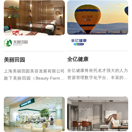
际数字化人力资源管理战略奠定
人力资源管理流程一体化与智能
坚实基础。
化，提升人力资源管理运营能
力，为实现鄂尔多斯数字化管理
战略奠定坚实基础。
全亿健康
美丽田园
全亿健康将依托名才强大的人力
上海美丽田园美容发展有限公司
资源管理数字化平台、丰富的项
旗下美丽田园（Beauty Farm）
目实施经验，助力全亿健康集团
生活美容首家门店于1993年创
全面提升管理效率。
立，引进德国丹妮嘉
（DEYNIQUE）公司专业美容院
线品牌全面进入中国。