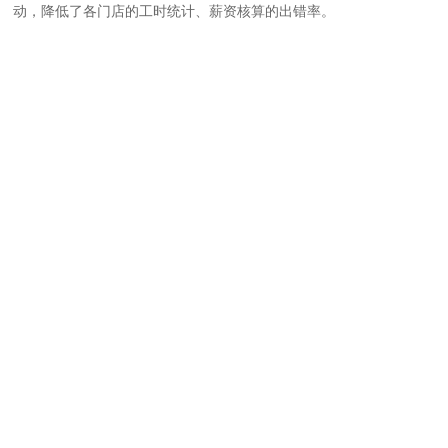
动，降低了各门店的工时统计、薪资核算的出错率。
4、通过构建员工自助服务中心，为内部机构及员工提供更优质的服
务，提高员工对公司的归属感和满意度。
5、建立覆盖全模块业务的人力资源共享服务平台，实现全国门店人
力资源服务的共享和集中化管理，提高人力资源管理的运作效率。
未来，基于一站式名才人力资源管理系统，名才eHR将分步骤、分阶
段地为屈臣氏打造覆盖3万多名员工的数字化、智能化的人才发展系
统，着力提升员工技能，打造VUCA时代下的学习型组织；同时也大
大提升员工的学习满意度，实现工作绩效的跃升。