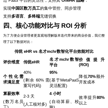
过 PaaS 平台的灵活性，支持其
OneHR 战略
：
实现
中国区数万员工
的集中管控、同步管理
支持
多语言
、
多终端
无缝切换
四、核心功能对比与 ROI 分析
为了方便企业管理者更直观地理解版本迭代带来的商业价值，我们整
理了以下数据对比：
传统 eHR vs 名才mchr数智化平台效能对比
名才mchr数智
价值提升
评价维度
传统eHR
(ROI)
平台
40%
95%
个性化需
降低
70%
额外
(剩余 60% 需
(基于MetaPaaS
求满足度
开发成本
重写代码)
灵活配置)
算薪效率
4 小时
2-3 天
效率提升
80%
(数万名员
(自动算薪、校
以上
(人工核对多)
工)
验)