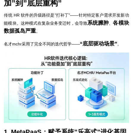
加”到”底层重构”
传统 HR 软件的升级路径是”打补丁”——针对特定客户需求开发新功
系统臃肿
各模块
能模块。这种模式在复杂业务变迁时，会导致
、
数据孤岛严重
。
“底层驱动场景”
名才mchr采用了完全不同的迭代哲学——
。
1. MetaPaaS：赋予系统”乐高式”进化基因