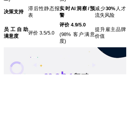
滞后性静态报
实时AI洞察/预
减少
30%
人才
决策支持
表
警
流失风险
评价 4.9/5.0
员工自助
提升雇主品牌
评价 3.5/5.0
(98% 客户满意
满意度
价值
度)
五、FAQ：关于 mchr版本迭代的常