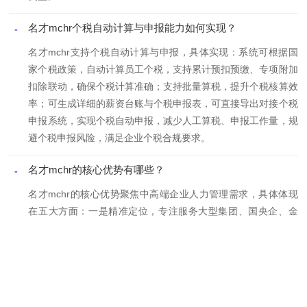
名才mchr个税自动计算与申报能力如何实现？
-
名才mchr支持个税自动计算与申报，具体实现：系统可根据国
家个税政策，自动计算员工个税，支持累计预扣预缴、专项附加
扣除联动，确保个税计算准确；支持批量算税，提升个税核算效
率；可生成详细的薪资台账与个税申报表，可直接导出对接个税
申报系统，实现个税自动申报，减少人工算税、申报工作量，规
避个税申报风险，满足企业个税合规要求。
名才mchr的核心优势有哪些？
-
名才mchr的核心优势聚焦中高端企业人力管理需求，具体体现
在五大方面：一是精准定位，专注服务大型集团、国央企、金
融、制造、科技等中高端客户，深度匹配中大型企业复杂管理场
景；二是集团管控能力突出，支持多组织、多法人、多地域统一
管控，实现集团人力集约化管理，兼顾集团统筹与子公司灵活运
营；三是场景适配性强，擅长复杂考勤、复杂薪酬、强合规、集
团绩效等核心场景，精准解决中大型企业人力管理难点；四是功