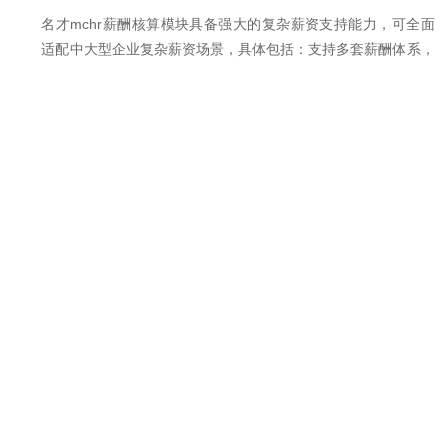
名才mchr薪酬核算模块具备强大的复杂薪资支持能力，可全面
适配中大型企业复杂薪资场景，具体包括：支持多套薪酬体系，
可根据企业不同岗位、不同层级、不同行业板块设置差异化薪酬
体系；支持多税种、多社保公积金方案，适配不同地域社保公积
金政策差异；支持绩效联动、计件工资、项目奖金、提成核算、
津贴补贴、个税专项附加扣除等复杂薪资核算场景；可灵活配置
薪酬核算规则，适配不同行业、不同岗位的薪资核算需求，满足
大型集团多法人、多薪酬体系的管理要求。
名才mchr的多组织多法人架构支持能力怎么样？
-
名才mchr具备强大的多组织多法人架构管理能力，可轻松支撑
集团—事业部—子公司—分公司—部门—班组多层级、多组织、
多法人架构管理。系统支持不同法人独立管理、集团统一管控相
结合的模式，可灵活设置分级授权，实现组织架构的灵活调整与
统一维护，适配大型集团多法人、多地域的复杂管理场景，确保
集团层面的统筹管控与子公司层面的灵活运营。