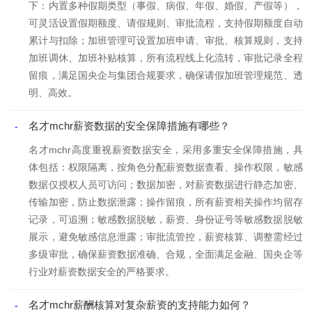
下：内置多种假期类型（事假、病假、年假、婚假、产假等），
可灵活设置假期额度、请假规则、审批流程，支持假期额度自动
累计与扣除；加班管理可设置加班申请、审批、核算规则，支持
加班调休、加班补贴核算，所有流程线上化流转，审批记录全程
留痕，满足国央企与集团合规要求，确保请假加班管理规范、透
明、高效。
名才mchr薪资数据的安全保障措施有哪些？
-
名才mchr高度重视薪资数据安全，采用多重安全保障措施，具
体包括：权限隔离，按角色分配薪资数据查看、操作权限，敏感
数据仅授权人员可访问；数据加密，对薪资数据进行静态加密、
传输加密，防止数据泄露；操作留痕，所有薪资相关操作均留存
记录，可追溯；敏感数据脱敏，薪资、身份证号等敏感数据脱敏
展示，避免敏感信息泄露；审批流管控，薪资核算、调整需经过
多级审批，确保薪资数据准确、合规，全面满足金融、国央企等
行业对薪资数据安全的严格要求。
名才mchr薪酬核算对复杂薪资的支持能力如何？
-