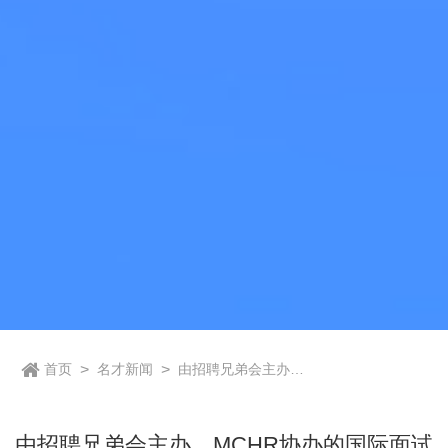
首页
>
名才新闻
>
由招聘兄弟会主办、
MCHR协办的国际面
试官分享交流会在长
沙隆重举办
由招聘兄弟会主办、MCHR协办的国际面试