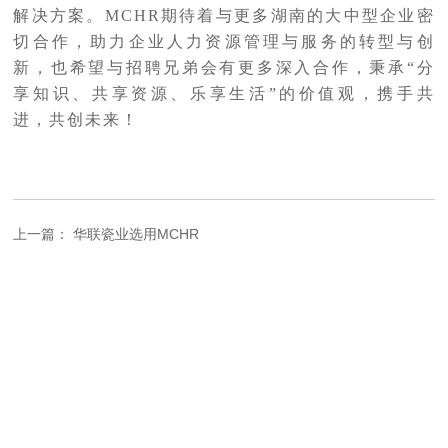
解决方案。MCHR期待着与更多湖南的大中型企业密
切合作，助力企业人力资源管理与服务的转型与创
新，也希望与招聘兄弟会有更多深入合作，秉承“分
享知识、共享资源、乐享生活”的价值观，携手共
进，共创未来！
上一篇： 华联瓷业选用MCHR
下一篇： MCHR签约好易购
返回列表
常见问题
名才mchr的组织架构历史追溯功能有什么作用？
-