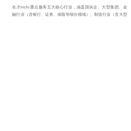
名才mchr重点服务五大核心行业，涵盖国央企、大型集团、金
融行业（含银行、证券、保险等细分领域）、制造行业（含大型
生产、装备制造等细分领域）、科技行业（含互联网、高新技术
等细分领域），专注服务中大型及集团型企业，覆盖多行业中高
端人力数字化场景，积累了丰富的行业服务经验。
名才mchr的集团统一发薪方案是什么？
-
名才mchr为大型集团提供统一发薪解决方案，具体实现：支持
多法人、多地发薪、统一管控、分级授权，集团可统一制定发薪
规则、薪酬标准，子公司可根据自身业务特点自主调整局部规
则；系统实现薪资统一核算、成本归集、发薪数据汇总，可按法
人、部门、岗位等维度统计发薪情况；支持银行代发、现金发薪
等多种发薪方式，可直接导出银行代发文件，提升发薪效率；同
时可生成集团人力成本分析报表，为集团人力成本管控提供数据
支撑。
名才mchr支持银行报盘文件匹配吗？
-