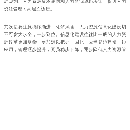
涯规划、人力资源成本评估和人力资源战略决策，促进人力
资源管理向高层次迈进。
其次是要注意循序渐进，化解风险。人力资源信息化建设切
不可贪大求全，一步到位。信息化建设往往比一般的人力资
源改革更加复杂，更加难以把握，因此，应当是边建设，边
应用，管理逐步提升，冗员稳步下降，逐步降低人力资源管
理成本，任何一蹴而就、一次成功的想法都是十分危险的。
有些在人力资源信息化方面做得不成功的企业，往往是冗员
没有裁掉，又增加了一块信息化使用与维护的成本。
四、e-HR如何提升集团企业的核心竞争力
e-HR给企业带来的收益分为直接收益和间接收益两个方面。
一、直接收益