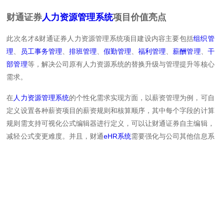
财通证券
人力资源管理系统
项目价值亮点
此次名才&财通证券人力资源管理系统项目建设内容主要包括
组织管
理
、
员工事务管理
、
排班管理
、
假勤管理
、
福利管理
、
薪酬管理
、
干
部管理
等，解决公司原有人力资源系统的替换升级与管理提升等核心
需求。
在
人力资源管理系统
的个性化需求实现方面，以薪资管理为例，可自
定义设置各种薪资项目的薪资规则和核算顺序，其中每个字段的计算
规则需支持可视化公式编辑器进行定义，可以让财通证券自主编辑，
减轻公式变更难度。并且，财通
eHR系统
需要强化与公司其他信息系
统系统业务协同，增加系统兼容性，实现业务层的交互式联动，数据
层的实时共享。
同时财通与名才共同打造的
人力资源管理系统
要打破数据孤岛现象，
扩展系统数据接口，提高系统间互联互通与智能化水平，以
人力资源
系统
为主数据与其他信息系统的数据进行交互，建立起无缝的双向数
据通道。比如，从财务系统中获取财务科目，映射薪资核算科目和财