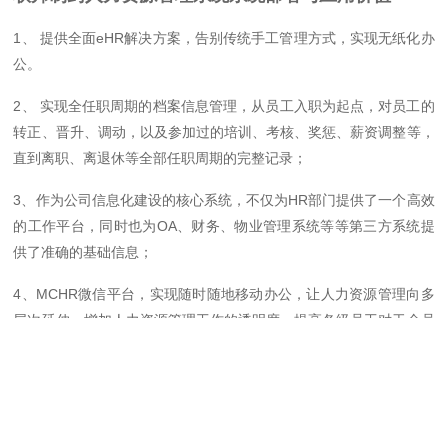
1、 提供全面eHR解决方案，告别传统手工管理方式，实现无纸化办
公。
2、 实现全任职周期的档案信息管理，从员工入职为起点，对员工的
转正、晋升、调动，以及参加过的培训、考核、奖惩、薪资调整等，
直到离职、离退休等全部任职周期的完整记录；
3、作为公司信息化建设的核心系统，不仅为HR部门提供了一个高效
的工作平台，同时也为OA、财务、物业管理系统等等第三方系统提
供了准确的基础信息；
4、MCHR微信平台，实现随时随地移动办公，让人力资源管理向多
层次延伸，增加人力资源管理工作的透明度，提高各级员工对于全员
人力资源管理的参与程度，提高工作效率；
5、 对各类人力资源业务数据的整理、分析和深度挖掘，将业务数据
变成决策依据，以简捷、清晰、明了的图形化方式展现给公司管理高
层，同时，各类提示和预警信息保证了能在第一时间及时发现问题、