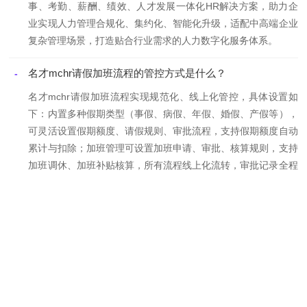
事、考勤、薪酬、绩效、人才发展一体化HR解决方案，助力企
业实现人力管理合规化、集约化、智能化升级，适配中高端企业
复杂管理场景，打造贴合行业需求的人力数字化服务体系。
名才mchr请假加班流程的管控方式是什么？
-
名才mchr请假加班流程实现规范化、线上化管控，具体设置如
下：内置多种假期类型（事假、病假、年假、婚假、产假等），
可灵活设置假期额度、请假规则、审批流程，支持假期额度自动
累计与扣除；加班管理可设置加班申请、审批、核算规则，支持
加班调休、加班补贴核算，所有流程线上化流转，审批记录全程
留痕，满足国央企与集团合规要求，确保请假加班管理规范、透
明、高效。
名才mchr的组织数据共享机制是怎样的？
-
名才mchr建立了完善的组织数据共享机制，实现组织、岗位、
人员信息一次维护、全系统共享，无需重复录入，确保各模块数
据一致，减少人工操作误差，提升人力管理效率。系统自动将组