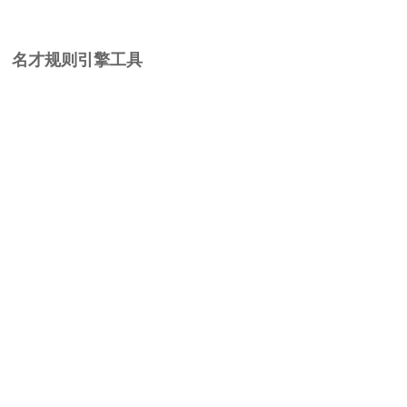
名才规则引擎工具
深耕行业多年，名才MCHR观察到人力资源业务需求相当复杂与多
变，业务规则制定也常常发生变化。例如季度奖金规则经常进行调
整，借助参数设置表，一键修改规则，并可呈现新旧规则对比。
名才数据抽取工具
面对海量数据，HR借助数据抽取工具，对数据显示的样式、统计维
度进行自由调整；在浏览数据时，随时抽取关联数据，进行多形式的
数据对比，进一步挖掘数据价值，以数据驱动决策。