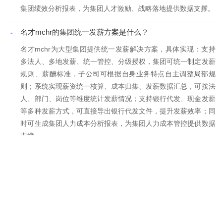
集团绩效分析报表，为集团人才激励、战略落地提供数据支撑。
名才mchr的集团统一发薪方案是什么？
-
名才mchr为大型集团提供统一发薪解决方案，具体实现：支持
多法人、多地发薪、统一管控、分级授权，集团可统一制定发薪
规则、薪酬标准，子公司可根据自身业务特点自主调整局部规
则；系统实现薪资统一核算、成本归集、发薪数据汇总，可按法
人、部门、岗位等维度统计发薪情况；支持银行代发、现金发薪
等多种发薪方式，可直接导出银行代发文件，提升发薪效率；同
时可生成集团人力成本分析报表，为集团人力成本管控提供数据
支撑。
名才mchr薪资数据的安全保障措施有哪些？
-
名才mchr高度重视薪资数据安全，采用多重安全保障措施，具
体包括：权限隔离，按角色分配薪资数据查看、操作权限，敏感
数据仅授权人员可访问；数据加密，对薪资数据进行静态加密、
传输加密，防止数据泄露；操作留痕，所有薪资相关操作均留存