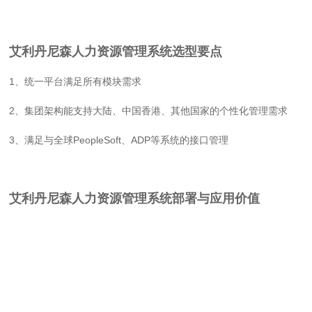
艾利丹尼森人力资源管理系统选型要点
1、统一平台满足所有模块需求
2、集团架构能支持大陆、中国香港、其他国家的个性化管理需求
3、满足与全球PeopleSoft、ADP等系统的接口管理
艾利丹尼森人力资源管理系统部署与应用价值
1、根据客户实际的行业以及区域特性，名才对考勤管理在标准模块
的基础上，进行了更多的定制性开发，包括中国香港公众假期日历，
跨夜班加班，特殊节假日早放下班，8号风球休假，中国香港外派大
陆出勤，多维度年假福利政策，多维度全薪病假福利政策等，同时与
SAP集成的SSL数据接口，以及各种不同需求及样式的考勤报表等，