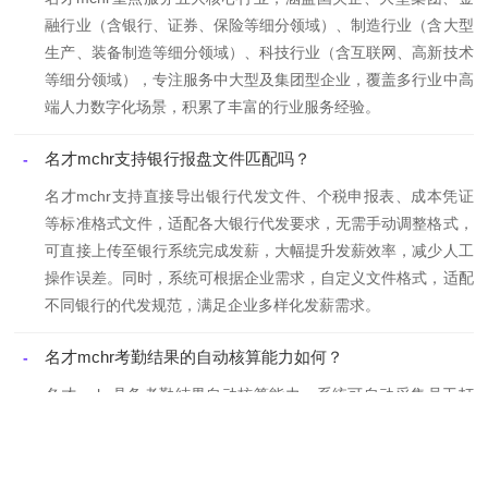
融行业（含银行、证券、保险等细分领域）、制造行业（含大型
生产、装备制造等细分领域）、科技行业（含互联网、高新技术
等细分领域），专注服务中大型及集团型企业，覆盖多行业中高
端人力数字化场景，积累了丰富的行业服务经验。
名才mchr支持银行报盘文件匹配吗？
-
名才mchr支持直接导出银行代发文件、个税申报表、成本凭证
等标准格式文件，适配各大银行代发要求，无需手动调整格式，
可直接上传至银行系统完成发薪，大幅提升发薪效率，减少人工
操作误差。同时，系统可根据企业需求，自定义文件格式，适配
不同银行的代发规范，满足企业多样化发薪需求。
名才mchr考勤结果的自动核算能力如何？
-
名才mchr具备考勤结果自动核算能力，系统可自动采集员工打
卡数据，根据企业预设的考勤规则，自动完成出勤、迟到、早
退、旷工、请假、加班、补卡、异常等考勤数据的一体化核算。
系统可灵活设置考勤异常判定标准，核算结果自动同步至薪酬模