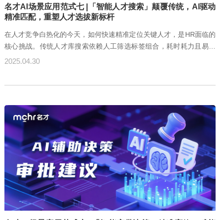
名才AI场景应用范式七 |「智能人才搜索」颠覆传统，AI驱动
精准匹配，重塑人才选拔新标杆
在人才竞争白热化的今天，如何快速精准定位关键人才，是HR面临的
核心挑战。传统人才库搜索依赖人工筛选标签组合，耗时耗力且易错
漏关键人才。名才AI全新推出的「智能人才搜索」功能，通过自然语
2025.04.30
言理解、动态标签匹配与语义逻辑分析三大核心技术，彻底颠覆传统
搜索模式，助力HR实现“一问即达、一搜即准”的人才挖掘体验，全面
赋能招聘、晋升、继任等核心场景。