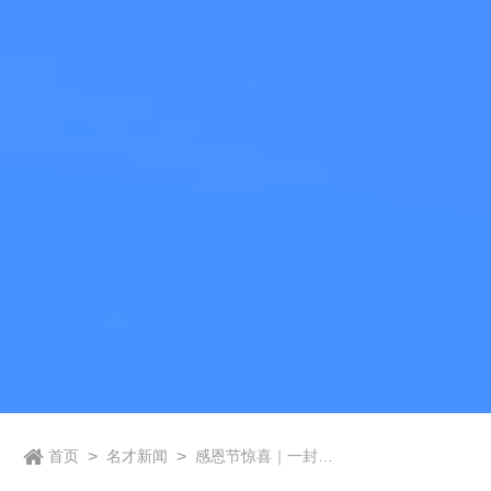
首页
>
名才新闻
>
感恩节惊喜｜一封来
自名才mchr保险金